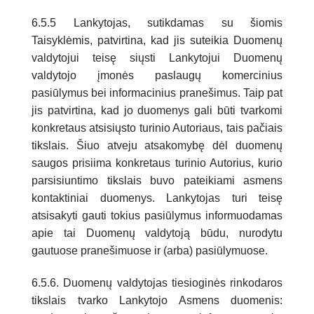
6.5.5 Lankytojas, sutikdamas su šiomis
Taisyklėmis, patvirtina, kad jis suteikia Duomenų
valdytojui teisę siųsti Lankytojui Duomenų
valdytojo įmonės paslaugų komercinius
pasiūlymus bei informacinius pranešimus. Taip pat
jis patvirtina, kad jo duomenys gali būti tvarkomi
konkretaus atsisiųsto turinio Autoriaus, tais pačiais
tikslais. Šiuo atveju atsakomybę dėl duomenų
saugos prisiima konkretaus turinio Autorius, kurio
parsisiuntimo tikslais buvo pateikiami asmens
kontaktiniai duomenys. Lankytojas turi teisę
atsisakyti gauti tokius pasiūlymus informuodamas
apie tai Duomenų valdytoją būdu, nurodytu
gautuose pranešimuose ir (arba) pasiūlymuose.
6.5.6. Duomenų valdytojas tiesioginės rinkodaros
tikslais tvarko Lankytojo Asmens duomenis: