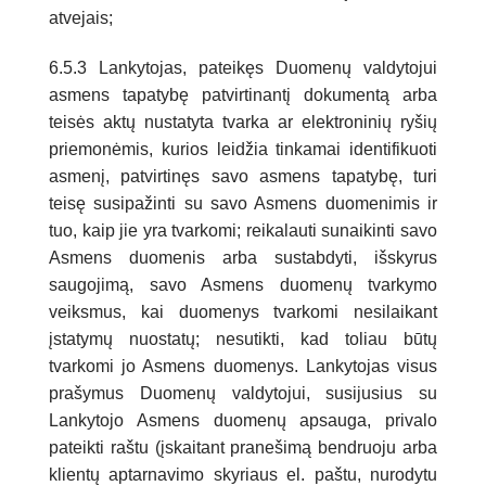
atvejais;
6.5.3 Lankytojas, pateikęs Duomenų valdytojui
asmens tapatybę patvirtinantį dokumentą arba
teisės aktų nustatyta tvarka ar elektroninių ryšių
priemonėmis, kurios leidžia tinkamai identifikuoti
asmenį, patvirtinęs savo asmens tapatybę, turi
teisę susipažinti su savo Asmens duomenimis ir
tuo, kaip jie yra tvarkomi; reikalauti sunaikinti savo
Asmens duomenis arba sustabdyti, išskyrus
saugojimą, savo Asmens duomenų tvarkymo
veiksmus, kai duomenys tvarkomi nesilaikant
įstatymų nuostatų; nesutikti, kad toliau būtų
tvarkomi jo Asmens duomenys. Lankytojas visus
prašymus Duomenų valdytojui, susijusius su
Lankytojo Asmens duomenų apsauga, privalo
pateikti raštu (įskaitant pranešimą bendruoju arba
klientų aptarnavimo skyriaus el. paštu, nurodytu