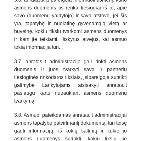
asmens duomenis jis renka tiesiogiai iš jo, apie
savo (duomenų valdytojo) ir savo atstovo, jei šis
yra, tapatybę ir nuolatinę gyvenamąją vietą ar
buveinę, kokiu tikslu tvarkomi asmens duomenys
ir kam jie teikiami, išskyrus atvejus, kai asmuo
tokią informaciją turi.
3.7. anratas.lt administracija gali rinkti asmens
duomenis ir juos tvarkyti savo ir partnerių
tiesioginės rinkodaros tikslais, įsipareigoja suteikti
galimybę Lankytojams atsisakyti anratas.lt
paslaugų kartu nutraukiant asmens duomenų
tvarkymą.
3.8. Asmuo, pateikdamas anratas.lt administracijai
asmens tapatybę patvirtinantį dokumentą, turi teisę
gauti informaciją, iš kokių šaltinių ir kokie jo
asmens duomenys surinkti, kokiu tikslu jie