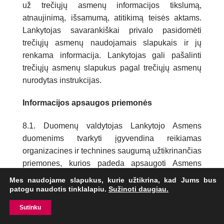
už trečiųjų asmenų informacijos tikslumą,
atnaujinimą, išsamumą, atitikimą teisės aktams.
Lankytojas savarankiškai privalo pasidomėti
trečiųjų asmenų naudojamais slapukais ir jų
renkama informacija. Lankytojas gali pašalinti
trečiųjų asmenų slapukus pagal trečiųjų asmenų
nurodytas instrukcijas.
Informacijos apsaugos priemonės
8.1. Duomenų valdytojas Lankytojo Asmens
duomenims tvarkyti įgyvendina reikiamas
organizacines ir technines saugumą užtikrinančias
priemones, kurios padeda apsaugoti Asmens
duomenis nuo atsitiktinio ar neteisėto sunaikinimo,
Mes naudojame slapukus, kurie užtikrina, kad Jums bus
pakeitimo, atskleidimo, taip pat nuo bet kokio kito
patogu naudotis tinklalapiu.
Sužinoti daugiau.
neteisėto tvarkymo. Duomenų valdytojo vykdoma
Sutinku
saugumo užtikrinimo veikla, be kita ko, apima