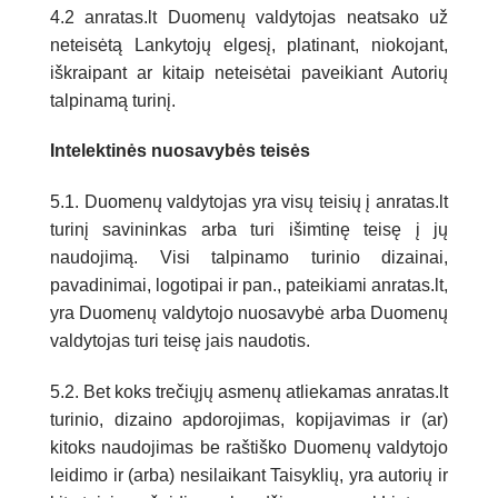
4.2 anratas.lt Duomenų valdytojas neatsako už
neteisėtą Lankytojų elgesį, platinant, niokojant,
iškraipant ar kitaip neteisėtai paveikiant Autorių
talpinamą turinį.
Intelektinės nuosavybės teisės
5.1. Duomenų valdytojas yra visų teisių į anratas.lt
turinį savininkas arba turi išimtinę teisę į jų
naudojimą. Visi talpinamo turinio dizainai,
pavadinimai, logotipai ir pan., pateikiami anratas.lt,
yra Duomenų valdytojo nuosavybė arba Duomenų
valdytojas turi teisę jais naudotis.
5.2. Bet koks trečiųjų asmenų atliekamas anratas.lt
turinio, dizaino apdorojimas, kopijavimas ir (ar)
kitoks naudojimas be raštiško Duomenų valdytojo
leidimo ir (arba) nesilaikant Taisyklių, yra autorių ir