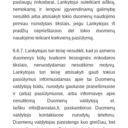
paslaugų rinkodarai, Lankytojui suteikiant aiškią,
nemokamą ir lengvai įgyvendinamą galimybę
nesutikti arba atsisakyti tokio duomenų naudojimo
pirmiau nurodytais tikslais, jeigu Lankytojas iš
pradžių neprieštaravo dėl tokio duomenų
naudojimo teikiant kiekvieną pasiūlymą.
6.6.7. Lankytojas turi teisę nesutikti, kad jo asmens
duomenys būtų tvarkomi tiesioginės rinkodaros
tikslais, nenuodydamas nesutikimo motyvų.
Lankytojas turi teisę atsisakyti gauti tokius
pasiūlymus informuodamas apie tai Duomenų
valdytoją būdu, nurodytu gautuose pranešimuose
ir (arba) pasiūlymuose, arba informavęs apie
nesutikimą Duomenų valdytoją el.
laišku
info@anratas.lt
, paskambinus Duomenų
valdytojo kontaktuose nurodytų telefonu.
Duomenų valdytojas pasistengs kuo greičiau, bet