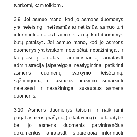
tvarkomi, kam teikiami.
3.9. Jei asmuo mano, kad jo asmens duomenys
yra neteisingi, neišsamūs ar netikslūs, asmuo turi
informuoti anratas.lt administraciją, kad duomenys
būtų pataisyti. Jei asmuo mano, kad jo asmens
duomenys yra tvarkomi neteisėtai, nesąžiningai, ir
kreipiasi į anratas.lt administraciją, anratas.lt
administracija įsipareigoja neatlygintinai patikrinti
asmens duomenų tvarkymo teisėtumą,
sąžiningumą ir asmens prašymu sunaikinti
neteisėtai ir nesąžiningai sukauptus asmens
duomenis.
3.10. Asmens duomenys taisomi ir naikinami
pagal asmens prašymą (reikalavimą) ir jo tapatybę
bei jo asmens duomenis patvirtinančius
dokumentus. anratas.lt įsipareigoja informuoti