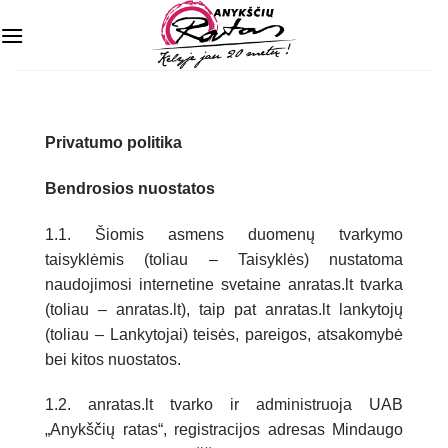
Skip
to
content
Privatumo politika
Bendrosios nuostatos
1.1. Šiomis asmens duomenų tvarkymo
taisyklėmis (toliau – Taisyklės) nustatoma
naudojimosi internetine svetaine anratas.lt tvarka
(toliau – anratas.lt), taip pat anratas.lt lankytojų
(toliau – Lankytojai) teisės, pareigos, atsakomybė
bei kitos nuostatos.
1.2. anratas.lt tvarko ir administruoja UAB
„Anykščių ratas“, registracijos adresas Mindaugo