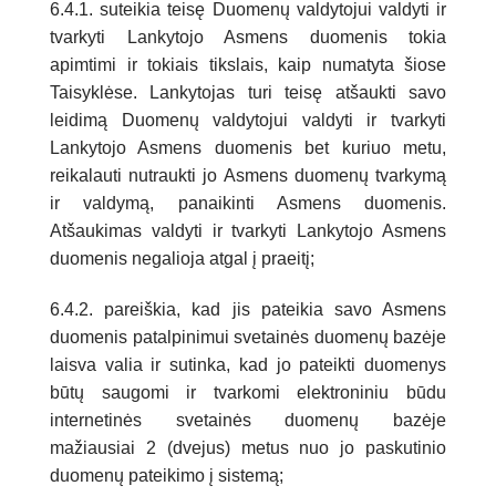
6.4.1. suteikia teisę Duomenų valdytojui valdyti ir
tvarkyti Lankytojo Asmens duomenis tokia
apimtimi ir tokiais tikslais, kaip numatyta šiose
Taisyklėse. Lankytojas turi teisę atšaukti savo
leidimą Duomenų valdytojui valdyti ir tvarkyti
Lankytojo Asmens duomenis bet kuriuo metu,
reikalauti nutraukti jo Asmens duomenų tvarkymą
ir valdymą, panaikinti Asmens duomenis.
Atšaukimas valdyti ir tvarkyti Lankytojo Asmens
duomenis negalioja atgal į praeitį;
6.4.2. pareiškia, kad jis pateikia savo Asmens
duomenis patalpinimui svetainės duomenų bazėje
laisva valia ir sutinka, kad jo pateikti duomenys
būtų saugomi ir tvarkomi elektroniniu būdu
internetinės svetainės duomenų bazėje
mažiausiai 2 (dvejus) metus nuo jo paskutinio
duomenų pateikimo į sistemą;