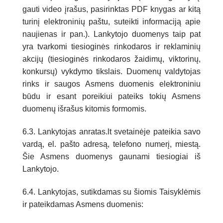
gauti video įrašus, pasirinktas PDF knygas ar kitą
turinį elektroninių paštu, suteikti informaciją apie
naujienas ir pan.). Lankytojo duomenys taip pat
yra tvarkomi tiesioginės rinkodaros ir reklaminių
akcijų (tiesioginės rinkodaros žaidimų, viktorinų,
konkursų) vykdymo tikslais. Duomenų valdytojas
rinks ir saugos Asmens duomenis elektroniniu
būdu ir esant poreikiui pateiks tokių Asmens
duomenų išrašus kitomis formomis.
6.3. Lankytojas anratas.lt svetainėje pateikia savo
vardą, el. pašto adresą, telefono numerį, miestą.
Šie Asmens duomenys gaunami tiesiogiai iš
Lankytojo.
6.4. Lankytojas, sutikdamas su šiomis Taisyklėmis
ir pateikdamas Asmens duomenis: