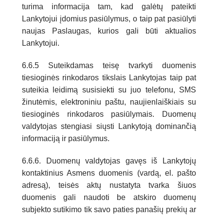
turima informacija tam, kad galėtų pateikti
Lankytojui įdomius pasiūlymus, o taip pat pasiūlyti
naujas Paslaugas, kurios gali būti aktualios
Lankytojui.
6.6.5 Suteikdamas teisę tvarkyti duomenis
tiesioginės rinkodaros tikslais Lankytojas taip pat
suteikia leidimą susisiekti su juo telefonu, SMS
žinutėmis, elektroniniu paštu, naujienlaiškiais su
tiesioginės rinkodaros pasiūlymais. Duomenų
valdytojas stengiasi siųsti Lankytoją dominančią
informaciją ir pasiūlymus.
6.6.6. Duomenų valdytojas gavęs iš Lankytojų
kontaktinius Asmens duomenis (vardą, el. pašto
adresą), teisės aktų nustatyta tvarka šiuos
duomenis gali naudoti be atskiro duomenų
subjekto sutikimo tik savo paties panašių prekių ar