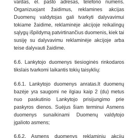
vardas, el. pašto adresas, telefono numeris.
Organizuojant žaidimus, reklamines akcijas
Duomenų valdytojas gali tvarkyti dalyvavimui
tokiame žaidime, reklaminėje akcijoje reikalingų
sąlygų išpildymą patvirtinančius duomenis, kiek tai
susiję su dalyvavimu reklaminėje akcijoje arba
teise dalyvauti žaidime.
6.6. Lankytojo duomenys tiesioginės rinkodaros
tikslais tvarkomi laikantis tokių taisyklių:
6.6.1. Lankytojo duomenys anratas.lt duomenų
bazėje yra saugomi ne ilgiau kaip 2 (du) metus
nuo paskutinio Lankytojo prisijungimo prie
paskyros dienos. Suėjus šiam terminui Asmens
duomenys sunaikinami Duomenų valdytojo
įgalioto asmens;
6.6.2. Asmens duomenys reklaminių akcijų