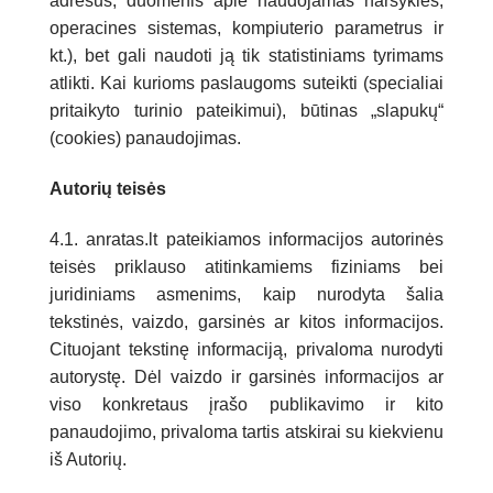
adresus, duomenis apie naudojamas naršykles,
operacines sistemas, kompiuterio parametrus ir
kt.), bet gali naudoti ją tik statistiniams tyrimams
atlikti. Kai kurioms paslaugoms suteikti (specialiai
pritaikyto turinio pateikimui), būtinas „slapukų“
(cookies) panaudojimas.
Autorių teisės
4.1. anratas.lt pateikiamos informacijos autorinės
teisės priklauso atitinkamiems fiziniams bei
juridiniams asmenims, kaip nurodyta šalia
tekstinės, vaizdo, garsinės ar kitos informacijos.
Cituojant tekstinę informaciją, privaloma nurodyti
autorystę. Dėl vaizdo ir garsinės informacijos ar
viso konkretaus įrašo publikavimo ir kito
panaudojimo, privaloma tartis atskirai su kiekvienu
iš Autorių.