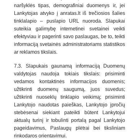
naršyklės tipas, demografiniai duomenys ir, jei
Lankytojas atvyko į anratas.lt iš trečiosios šalies
tinklalapio – puslapio URL nuoroda. Slapukai
suteikia galimybę internetinei svetainei veikti
efektyviau ir pagerinti savo paslaugas, be to, teikti
informaciją svetainės administratoriams statistikos
ar reklamos tikslais.
7.3. Slapukais gaunamą informaciją Duomenų
valdytojas naudoja tokiais tikslais: prisiminti
vedamos kontaktinės informacijos duomenis;
užtikrinti duomenų saugumą, juos suvedus;
užtikrinti nuoseklų tinklapio veikimą; prisiminti
Lankytojo naudotas paieškas, Lankytojo įpročių
stebėsenai siekiant pateikti būtent Lankytojui
aktualų turinį ir tobulinti portalą pagal Lankytojo
pageidavimus, Paslaugų plėtrai bei tiksliniam
rinkodaros orientavimui.