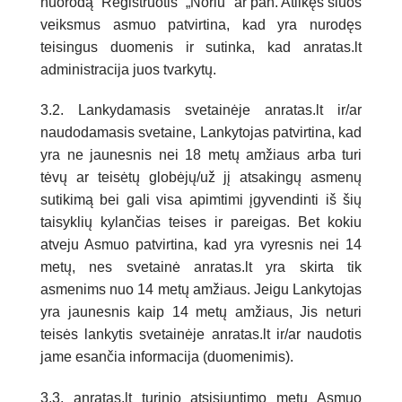
nuorodą “Registruotis” „Noriu“ ar pan. Atlikęs šiuos
veiksmus asmuo patvirtina, kad yra nurodęs
teisingus duomenis ir sutinka, kad anratas.lt
administracija juos tvarkytų.
3.2. Lankydamasis svetainėje anratas.lt ir/ar
naudodamasis svetaine, Lankytojas patvirtina, kad
yra ne jaunesnis nei 18 metų amžiaus arba turi
tėvų ar teisėtų globėjų/už jį atsakingų asmenų
sutikimą bei gali visa apimtimi įgyvendinti iš šių
taisyklių kylančias teises ir pareigas. Bet kokiu
atveju Asmuo patvirtina, kad yra vyresnis nei 14
metų, nes svetainė anratas.lt yra skirta tik
asmenims nuo 14 metų amžiaus. Jeigu Lankytojas
yra jaunesnis kaip 14 metų amžiaus, Jis neturi
teisės lankytis svetainėje anratas.lt ir/ar naudotis
jame esančia informacija (duomenimis).
3.3. anratas.lt turinio atsisiuntimo metu Asmuo