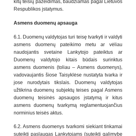
kitų teisių pažeidimas, baudžiamas pagal Lietuvos
Respublikos įstatymus.
Asmens duomenų apsauga
6.1. Duomenų valdytojas turi teisę tvarkyti ir valdyti
asmens duomenų pateikimo metu ar vėliau
naudojantis svetaine Lankytojo pateiktus ar
Duomenų valdytojo kitais būdais surinktus
asmens duomenis (toliau – Asmens duomenys),
vadovaujantis šiose Taisyklėse nustatyta tvarka ir
jose nurodytais tikslais. Duomenų valdytojas
užtikrina duomenų subjektų teises pagal Asmens
duomenų teisinės apsaugos įstatymą ir kitus
asmens duomenų tvarkymą reglamentuojančius
norminius teisės aktus.
6.2. Asmens duomenys tvarkomi siekiant tinkamai
suteikti paslaugas Lankytojams (suteikti galimybę