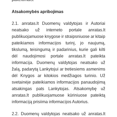
Atsakomybės apribojimas
2.1. anratas.lt Duomenų valdytojas ir Autoriai
neatsako už interneto portale anratas.lt
publikuojamuose knygose ir straipsniuose ar kitaip
pateikiamos informacijos turinį, jo naujumą,
tikslumą, teisingumą ir padarinius, kurie gali kilti
dėl naudojimosi portale anratas.lt pateikta
informacija. Duomenų valdytojas neatsako už
žalą, padarytą Lankytojui ar tretiesiems asmenims
dėl Knygos ar kitokios medžiagos turinio. Už
svetainėje pateikiamos informacijos panaudojimą
atsakingas pats Lankytojas. Atsakomybę už
anratas.lt publikuojamuose kūriniuose pateiktą
informaciją prisiima informacijos Autorius.
2.2. Duomenų valdytojas neatsako už anratas.lt