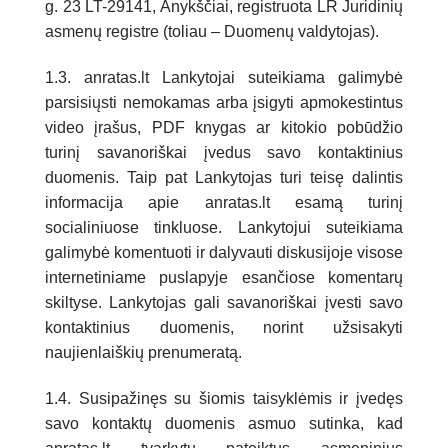
g. 23 LT-29141, Anykščiai, registruota LR Juridinių
asmenų registre (toliau – Duomenų valdytojas).
1.3. anratas.lt Lankytojai suteikiama galimybė
parsisiųsti nemokamas arba įsigyti apmokestintus
video įrašus, PDF knygas ar kitokio pobūdžio
turinį savanoriškai įvedus savo kontaktinius
duomenis. Taip pat Lankytojas turi teisę dalintis
informacija apie anratas.lt esamą turinį
socialiniuose tinkluose. Lankytojui suteikiama
galimybė komentuoti ir dalyvauti diskusijoje visose
internetiniame puslapyje esančiose komentarų
skiltyse. Lankytojas gali savanoriškai įvesti savo
kontaktinius duomenis, norint užsisakyti
naujienlaiškių prenumeratą.
1.4. Susipažinęs su šiomis taisyklėmis ir įvedęs
savo kontaktų duomenis asmuo sutinka, kad