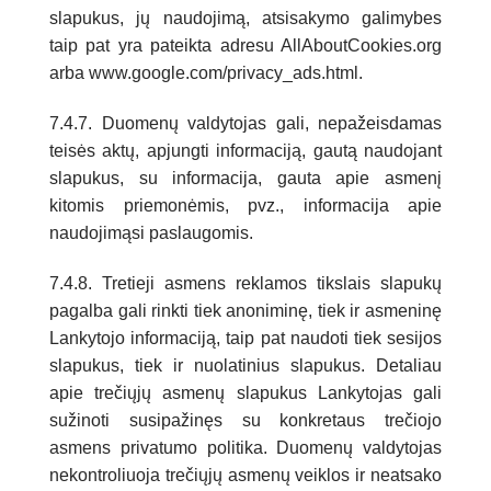
slapukus, jų naudojimą, atsisakymo galimybes
taip pat yra pateikta adresu AllAboutCookies.org
arba www.google.com/privacy_ads.html.
7.4.7. Duomenų valdytojas gali, nepažeisdamas
teisės aktų, apjungti informaciją, gautą naudojant
slapukus, su informacija, gauta apie asmenį
kitomis priemonėmis, pvz., informacija apie
naudojimąsi paslaugomis.
7.4.8. Tretieji asmens reklamos tikslais slapukų
pagalba gali rinkti tiek anoniminę, tiek ir asmeninę
Lankytojo informaciją, taip pat naudoti tiek sesijos
slapukus, tiek ir nuolatinius slapukus. Detaliau
apie trečiųjų asmenų slapukus Lankytojas gali
sužinoti susipažinęs su konkretaus trečiojo
asmens privatumo politika. Duomenų valdytojas
nekontroliuoja trečiųjų asmenų veiklos ir neatsako