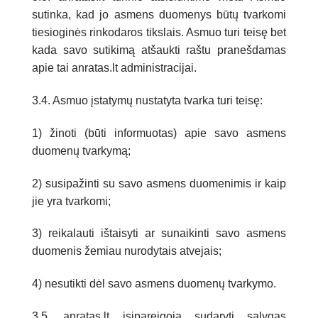
sutinka, kad jo asmens duomenys būtų tvarkomi
tiesioginės rinkodaros tikslais. Asmuo turi teisę bet
kada savo sutikimą atšaukti raštu pranešdamas
apie tai anratas.lt administracijai.
3.4. Asmuo įstatymų nustatyta tvarka turi teisę:
1) žinoti (būti informuotas) apie savo asmens
duomenų tvarkymą;
2) susipažinti su savo asmens duomenimis ir kaip
jie yra tvarkomi;
3) reikalauti ištaisyti ar sunaikinti savo asmens
duomenis žemiau nurodytais atvejais;
4) nesutikti dėl savo asmens duomenų tvarkymo.
3.5. anratas.lt įsipareigoja sudaryti sąlygas