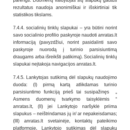
parengti. Duomenų valdytojas šių slapukų gautus
rezultatus naudoja anonimiškai ir išskirtiniai tik
statistikos tikslams.
7.4.4. socialinių tinklų slapukai – yra būtini norint
savo socialinio profilio paskyroje naudoti anratas.lt
informaciją (pavyzdžiui, norint pasidalinti savo
paskyroje nuorodą į turinio parsisiuntimą
draugams arba išreikšti patikimą). Socialinių tinklų
slapukai neįtakoja navigacijos anratas.lt.
7.4.5. Lankytojas sutikimą dėl slapukų naudojimo
duoda: (I) pirmą kartą atlikdamas turinio
parsisiuntimo funkciją prieš tai susipažinęs „
Asmens duomenų tvarkymo taisyklėmis “
anratas.lt, (II) jei Lankytojo naršyklė priima
slapukus – neištrindamas jų ir/ ar nepakeisdamas;
(III) anratas.lt svetainėje, kontaktų pateikimo
platformoje, Lankytojo sutikimas dėl slapukų