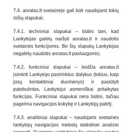
7.4. anratas.lt svetainėje gali būti naudojami tokių
rūšių slapukai:
7.4.1. techniniai slapukai – būtini tam, kad
Lankytojas galėtų naršyti anratas.lt ir naudotis
svetainės funkcijomis. Be šių slapukų Lankytojas
negalėtų naudotis anratas.lt paslaugomis;
7.4.2. funkciniai slapukai – leidžia anratas.lt
įsiminti Lankytojo pasirinktus dalykus (tokius, kaip
jūsų kontaktiniai duomenys) ir pasiūlyti
patobulintas, Lankytojui asmeniškai pritaikytas
funkcijas. Funkciniai slapukai nėra būtini, tačiau
pagerina navigacijos kokybę ir Lankytojų patirtį;
7.4.3. analitiniai slapukai – naudojami svetainės
lankytojų navigacijos metodų statistinei analizei