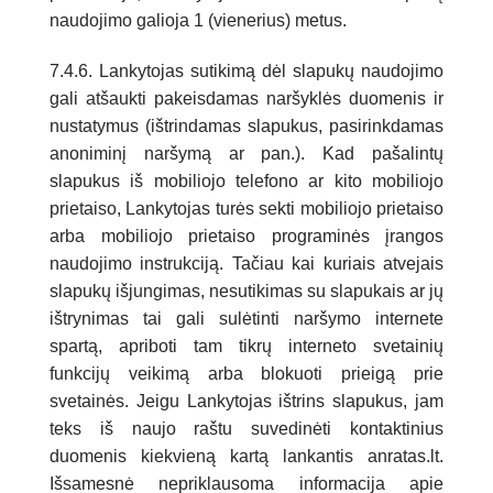
naudojimo galioja 1 (vienerius) metus.
7.4.6. Lankytojas sutikimą dėl slapukų naudojimo
gali atšaukti pakeisdamas naršyklės duomenis ir
nustatymus (ištrindamas slapukus, pasirinkdamas
anoniminį naršymą ar pan.). Kad pašalintų
slapukus iš mobiliojo telefono ar kito mobiliojo
prietaiso, Lankytojas turės sekti mobiliojo prietaiso
arba mobiliojo prietaiso programinės įrangos
naudojimo instrukciją. Tačiau kai kuriais atvejais
slapukų išjungimas, nesutikimas su slapukais ar jų
ištrynimas tai gali sulėtinti naršymo internete
spartą, apriboti tam tikrų interneto svetainių
funkcijų veikimą arba blokuoti prieigą prie
svetainės. Jeigu Lankytojas ištrins slapukus, jam
teks iš naujo raštu suvedinėti kontaktinius
duomenis kiekvieną kartą lankantis anratas.lt.
Išsamesnė nepriklausoma informacija apie