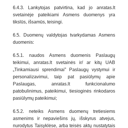
6.4.3. Lankytojas patvirtina, kad jo anratas.lt
svetainėje pateikiami Asmens duomenys yra
tikslūs, išsamūs, teisingi.
6.5. Duomenų valdytojas tvarkydamas Asmens
duomenis:
6.5.1. naudos Asmens duomenis Paslaugų
teikimui, anratas.lt svetainės ir/ ar kitų UAB
„Tinkamiausi sprendimai” Paslaugų vystymui ir
personalizavimui, taip pat pasiūlymų apie
Paslaugas, anratas.lt funkcionalumo
patobulinimus, pateikimui, tiesioginės rinkodaros
pasiūlymų pateikimui;
6.5.2. neteiks Asmens duomenų tretiesiems
asmenims ir nepaviešins jų, išskyrus atvejus,
nurodytus Taisyklėse, arba teisės aktų nustatytais