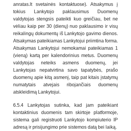
anratas.lt svetainės kontaktuose). Atsakymus į
tokius Lankytojo paklausimus Duomenų
valdytojas stengsis pateikti kuo greičiau, bet ne
vėliau kaip per 30 (dienų) nuo paklausimo ir visų
reikalingų dokumentų iš Lankytojo gavimo dienos.
Atsakymas pateikiamas Lankytojui priimtina forma.
Atsakymas Lankytojui nemokamai pateikiamas 1
(vieną) kartą per kalendorinius metus. Duomenų
valdytojas neteiks asmens duomenų, jei
Lankytojas nepatvirtina savo tapatybės, prašo
duomenų apie kitą asmenį, taip pat kitais įstatymų
numatytais atvejais ribojančiais duomenų
atskleidimą Lankytojui.
6.5.4 Lankytojas sutinka, kad jam pateikiant
kontaktinius duomenis tam skirtoje platformoje,
sistema gali registruoti Lankytojo kompiuterio IP
adresą ir prisijungimo prie sistemos datą bei laiką.