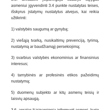
asmeniui įgyvendinti 3.4 punkte nustatytas teises,
išskyrus įstatymų nustatytus atvejus, kai reikia
užtikrinti:
1) valstybės saugumą ar gynybą;
2) viešąją tvarką, nusikaltimų prevenciją, tyrimą,
nustatymą ar baudžiamąjį persekiojimą;
3) svarbius valstybės ekonominius ar finansinius
interesus;
4) tarnybinės ar profesinės etikos pažeidimų
nustatymą;
5) duomenų subjekto ar kitų asmenų teisių ir
laisvių apsaugą.
3.6. anratas.lt įsipareigoja informuoti asmenį, kurio