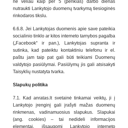
ne vėliau kaip per 5 (penkias) darbo dienas
nutraukti Lankytojo duomenų tvarkymą tiesioginės
rinkodaros tikslu.
6.6.8. Jei Lankytojas duomenis apie save pateikia
socialinio tinklo ar kitos interneto tarnybos pagalba
(„Facebook“ ir pan.), Lankytojas supranta ir
sutinka, kad pateiktu kontaktiniu telefonu ir el.
paštu jam taip pat gali būti teikiami Duomenų
valdytojo pasiūlymai. Pasiūlymų jis gali atsisakyti
Taisyklių nustatyta tvarka.
Slapukų politika
7.1. Kad anratas.lt svetainė tinkamai veiktų, ji į
Lankytojo įrenginį gali įrašyti mažas duomenų
rinkmenas, vadinamuosius slapukus. Slapukai
(ang. cookies) – tai nedideli informacijos
elementai, išsaugomi Lankytojo interneto