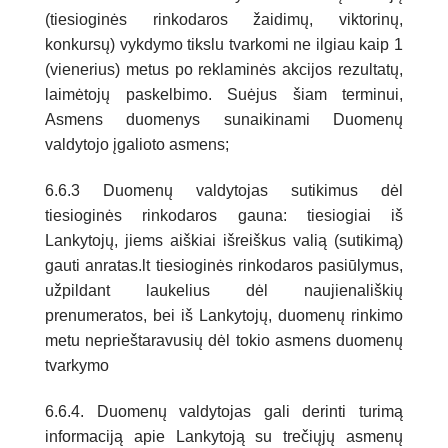
(tiesioginės rinkodaros žaidimų, viktorinų,
konkursų) vykdymo tikslu tvarkomi ne ilgiau kaip 1
(vienerius) metus po reklaminės akcijos rezultatų,
laimėtojų paskelbimo. Suėjus šiam terminui,
Asmens duomenys sunaikinami Duomenų
valdytojo įgalioto asmens;
6.6.3 Duomenų valdytojas sutikimus dėl
tiesioginės rinkodaros gauna: tiesiogiai iš
Lankytojų, jiems aiškiai išreiškus valią (sutikimą)
gauti anratas.lt tiesioginės rinkodaros pasiūlymus,
užpildant laukelius dėl naujienališkių
prenumeratos, bei iš Lankytojų, duomenų rinkimo
metu neprieštaravusių dėl tokio asmens duomenų
tvarkymo
6.6.4. Duomenų valdytojas gali derinti turimą
informaciją apie Lankytoją su trečiųjų asmenų