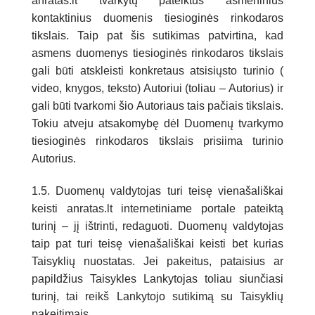
anratas.lt tvarkytų pateiktus asmeninius
kontaktinius duomenis tiesioginės rinkodaros
tikslais. Taip pat šis sutikimas patvirtina, kad
asmens duomenys tiesioginės rinkodaros tikslais
gali būti atskleisti konkretaus atsisiųsto turinio (
video, knygos, teksto) Autoriui (toliau – Autorius) ir
gali būti tvarkomi šio Autoriaus tais pačiais tikslais.
Tokiu atveju atsakomybę dėl Duomenų tvarkymo
tiesioginės rinkodaros tikslais prisiima turinio
Autorius.
1.5. Duomenų valdytojas turi teisę vienašališkai
keisti anratas.lt internetiniame portale pateiktą
turinį – jį ištrinti, redaguoti. Duomenų valdytojas
taip pat turi teisę vienašališkai keisti bet kurias
Taisyklių nuostatas. Jei pakeitus, pataisius ar
papildžius Taisykles Lankytojas toliau siunčiasi
turinį, tai reikš Lankytojo sutikimą su Taisyklių
pakeitimais.