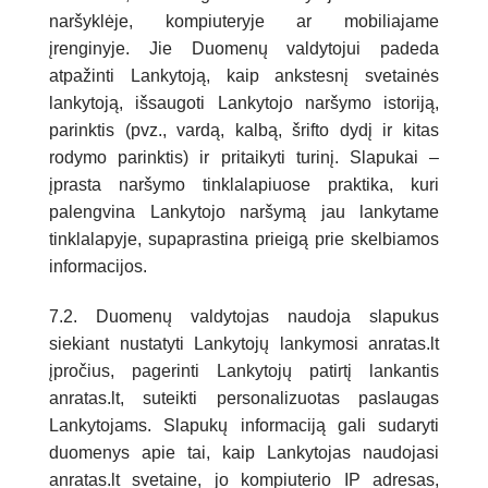
naršyklėje, kompiuteryje ar mobiliajame
įrenginyje. Jie Duomenų valdytojui padeda
atpažinti Lankytoją, kaip ankstesnį svetainės
lankytoją, išsaugoti Lankytojo naršymo istoriją,
parinktis (pvz., vardą, kalbą, šrifto dydį ir kitas
rodymo parinktis) ir pritaikyti turinį. Slapukai –
įprasta naršymo tinklalapiuose praktika, kuri
palengvina Lankytojo naršymą jau lankytame
tinklalapyje, supaprastina prieigą prie skelbiamos
informacijos.
7.2. Duomenų valdytojas naudoja slapukus
siekiant nustatyti Lankytojų lankymosi anratas.lt
įpročius, pagerinti Lankytojų patirtį lankantis
anratas.lt, suteikti personalizuotas paslaugas
Lankytojams. Slapukų informaciją gali sudaryti
duomenys apie tai, kaip Lankytojas naudojasi
anratas.lt svetaine, jo kompiuterio IP adresas,