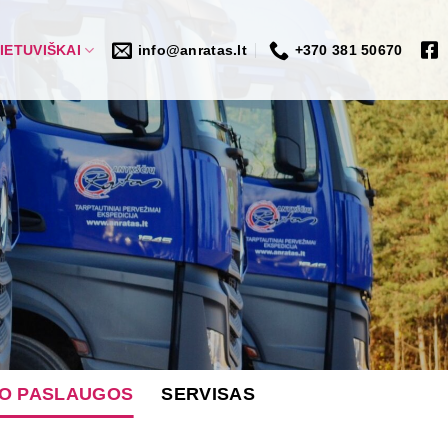
IETUVIŠKAI
info@anratas.lt
+370 381 50670
MO PASLAUGOS
SERVISAS