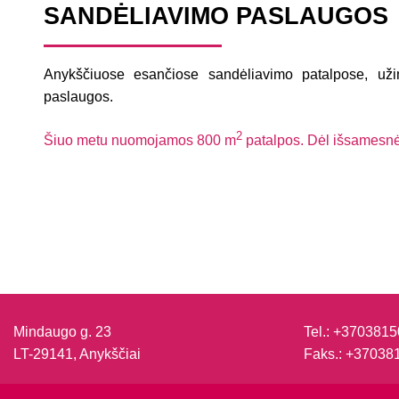
SANDĖLIAVIMO PASLAUGOS
Anykščiuose esančiose sandėliavimo patalpose, u
paslaugos.
2
Šiuo metu nuomojamos 800 m
patalpos. Dėl išsamesnės
Mindaugo g. 23
Tel.:
+3703815
LT-29141, Anykščiai
Faks.:
+37038