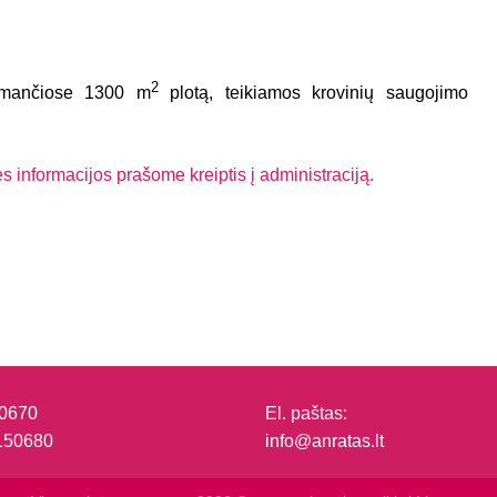
2
žimančiose 1300 m
plotą, teikiamos krovinių saugojimo
 informacijos prašome kreiptis į administraciją.
0670
El. paštas:
150680
info@anratas.lt